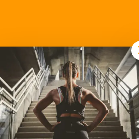
Gruppenkurs
Fatburner
Fatburner ist eine Kraf
wird trainiert und die Mu
Parabelsteps werden auch
Choreografie fördert au
Gedächtnis. Der Spaßfakt