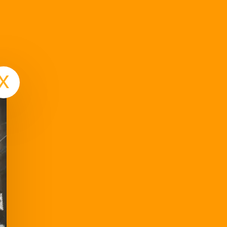
Termin vereinbaren
x
t-Ausdauerstunde. Das Herz/Kreislaufsystem
skulatur wird gekräftigt. Durch die neuen
 die Tiefenmuskeln trainiert. Eine leichte
ßerdem unsere Koordination und unser
or steht hier ganz oben!