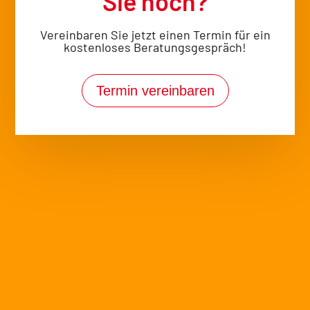
Sie noch?
Mehr
Vereinbaren Sie jetzt einen Termin für ein
Ausdauer
kostenloses Beratungsgespräch!
Kommen Sie in
Schwung
Termin vereinbaren
Fit für den Alltag
Ausdauertraining bei Dr.
Rehmer
Schenken Sie Ihrem Herz-Kreislauf-System und
Ihrer Fitness die Aufmerksamkeit, die sie
verdienen. Mit unserem Ausdauertraining machen
Sie sich leistungsfähig und fit für die Aufgaben des
Alltags.
Fittes Herz