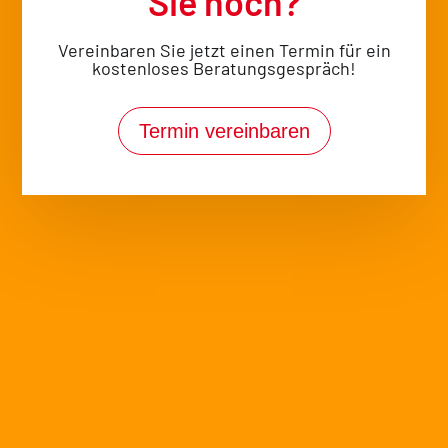
Sie noch?
Unser
Vereinbaren Sie jetzt einen Termin für ein
Kursplan
kostenloses Beratungsgespräch!
Jeden Tag
andere Kurse
Termin vereinbaren
Bad Tölz
Kurs Angebot
Wer sein Training noch abwechslungsreicher und
intensiver gestalten will, für den ist Gruppenfitness
im Studio Bad Tölz genau das Richtige!
Mit Musik, durchdachten Trainingsprogrammen
und Choreographien holen unsere
Fitnesstrainer*innen das Beste aus Ihnen heraus
und bringen Sie auf ein neues Trainingslevel. Von