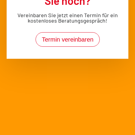
Sie noch?
Vereinbaren Sie jetzt einen Termin für ein
Vital im
kostenloses Beratungsgespräch!
Alltag
Termin vereinbaren
Immer ein gutes
Gefühl
Vital in Form
Wir verhelfen Ihnen zu mehr
körperlicher Fitness und
Gelassenheit.
Es ist an der Zeit, wieder zu sich selbst zu finden.
Auch wenn die Anforderungen des Lebens nicht
nachlassen, sollten Sie Ihre körperliche und