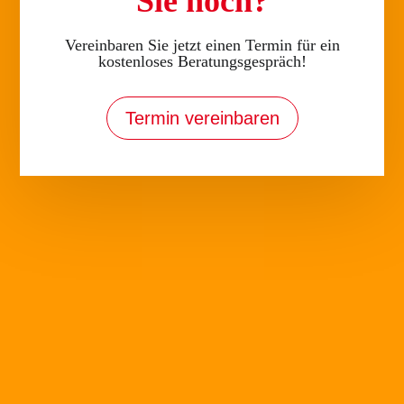
Sie noch?
Vereinbaren Sie jetzt einen Termin für ein
kostenloses Beratungsgespräch!
Termin vereinbaren
Wirbelsäulengymnastik
von
Marlon Dorenkamp
|
Juni 8, 2021
Blockaden lösenDer ideale Kurs für weniger
Beschwerden Gruppenkurs
WirbelsäulengymnastikMobilisieren, kräftigen und
dehnen – diese drei Trainingsbereiche sind wichtig, um
die Funktion der Wirbelsäule zu verbessern. Durch
gezielte funktionelle Kräftigung der Bauch-...