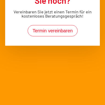
Sie noch?
Für Körper
Vereinbaren Sie jetzt einen Termin für ein
& Geist
kostenloses Beratungsgespräch!
Lassen Sie Ihre
Seele baumeln
Termin vereinbaren
Ankommen, Wohlfühlen, Eintauchen
Wellness & Sauna für Ihr
Immunsystem
Entspannen und Wohlfühlen in unserem
Wellnessbereich, unser Angebot reicht
von
Finnischer Sauna
über unsere
Damen-Bio-
Sauna
bis hin zu unserem
Dampfbad.
Verbesserte Durchblutung
N