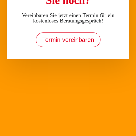
Sie noch?
Vereinbaren Sie jetzt einen Termin für ein
kostenloses Beratungsgespräch!
Termin vereinbaren
Yoga
von
Marlon Dorenkamp
|
Juni 8, 2021
Entspannt im AlltagDer ideale Kurs für innere Ruhe
Gruppenkurs YogaDurch regelmäßiges Üben von Yoga
Haltungen (Asanas) entsteht ein gesundes
Gleichgewicht von Kraft, Ausdauer und Stabilität. Die
Beobachtung der Atmung verfeinert die
Körperwahrnehmung und schult das...