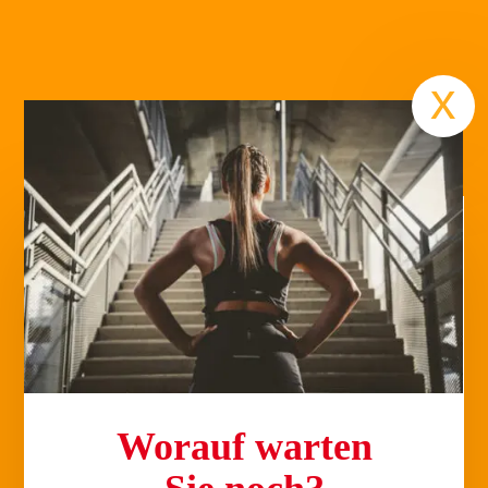
Termin
x
Roswitha
Ich war nach Corona auf der Suche nach einem neuen Fitnessstudio
und bin bei Fitness & Gesundheit Dr. Rehmer gelandet. Das war ein
großer Glücksfall! Besonders gut hat mir hier gefallen, dass ich alle
Worauf warten
Gruppenkurse ausprobieren konnte, um so festzustellen, welche
Kurse am Besten zu mir und meinen Anforderungen passen. Die