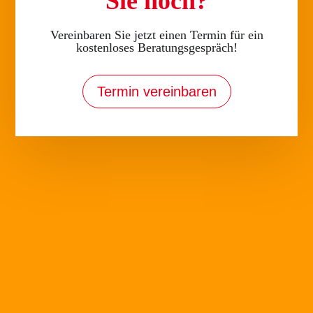
Sie noch?
Kurstainer holen jeden ab, ob Leute mit Defizit, Schwächere oder
auch die Starken. Sie schaffen es alle mit ins Boot zu holen. Ich mag
Vereinbaren Sie jetzt einen Termin für ein
kostenloses Beratungsgespräch!
das Wir-Gefühl, das dabei entsteht. Es motiviert mich und es macht
Spaß mit allen anderen zu trainieren. Ich kann jedem nur empfehlen
ein Beratungsgespräch zu vereinbaren und selbst zu testen, welche
Termin vereinbaren
Kurse oder Trainingsmöglichkeit zu ihm passen.
« Karl Wirth
Prev
Melanie
Next
»